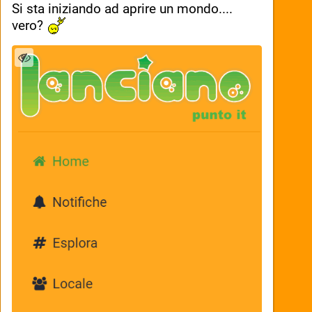
Si sta iniziando ad aprire un mondo.... 
vero? 