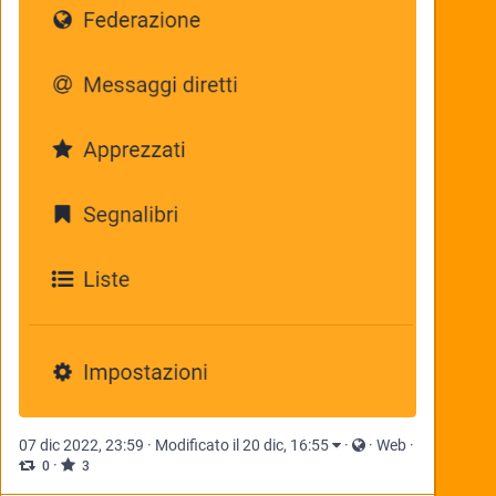
07 dic 2022, 23:59
·
Modificato il 20 dic, 16:55
·
·
Web
·
·
0
3