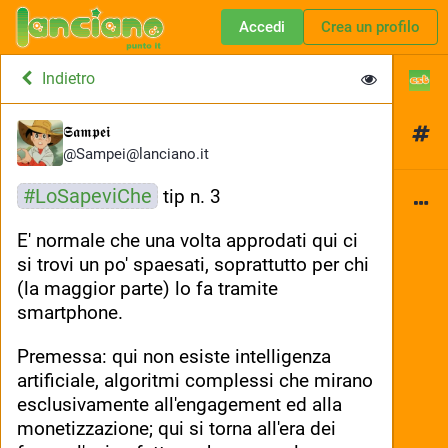
Accedi
Crea un profilo
Indietro
𝕾𝖆𝖒𝖕𝖊𝖎
@
Sampei@lanciano.it
#
LoSapeviChe
 tip n. 3
E' normale che una volta approdati qui ci 
si trovi un po' spaesati, soprattutto per chi 
(la maggior parte) lo fa tramite 
smartphone. 
Premessa: qui non esiste intelligenza 
artificiale, algoritmi complessi che mirano 
esclusivamente all'engagement ed alla 
monetizzazione; qui si torna all'era dei 